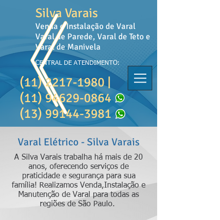
Silva Varais
Venda e Instalação de Varal
Varal de Parede, Varal de Teto e
Varal de Manivela
CENTRAL DE ATENDIMENTO:
(11) 2217-1980
|
(11) 94629-0864
(13) 99144-3981
Varal Elétrico - Silva Varais
A Silva Varais trabalha há mais de 20
anos, oferecendo serviços de
praticidade e segurança para sua
família! Realizamos Venda,Instalação e
Manutenção de Varal
para todas as
regiões de São Paulo.