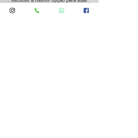
escolher a melhor opção para suas
necessidades!
Oferecemos as melhores condições do
mercado!
Conte sempre conosco!
Silva Varais
Venda e Instalação de Varal
Varal de Parede Varal de Teto e
Varal de Manivela
CENTRAL DE ATENDIMENTO:
(11) 2217-1980
|
(11) 94629-0864