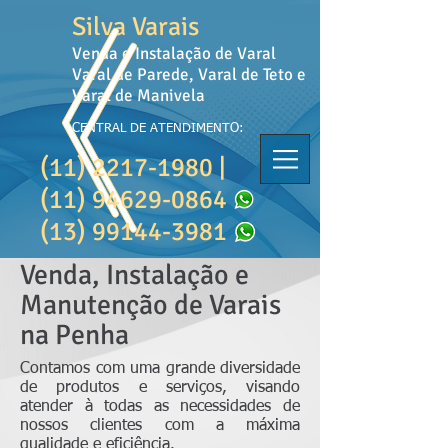
Silva Varais
Venda e Instalação de Varal
Varal de Parede, Varal de Teto e
Varal de Manivela
CENTRAL DE ATENDIMENTO:
(11) 2217-1980
|
(11) 94629-0864
(13) 99144-3981
Venda, Instalação e
Manutenção de Varais
na Penha
Contamos com uma grande diversidade
de produtos e serviços, visando
atender à todas as necessidades de
nossos clientes com a máxima
qualidade e eficiência.