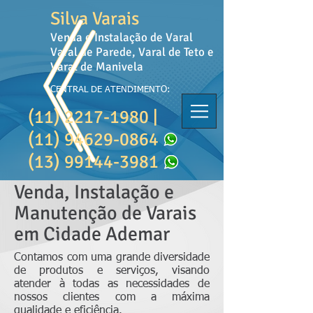
Silva Varais
Venda e Instalação de Varal
Varal de Parede, Varal de Teto e
Varal de Manivela
CENTRAL DE ATENDIMENTO:
(11) 2217-1980
|
(11) 94629-0864
(13) 99144-3981
Venda, Instalação e
Manutenção de Varais
em Cidade Ademar
Contamos com uma grande diversidade
de produtos e serviços, visando
atender à todas as necessidades de
nossos clientes com a máxima
qualidade e eficiência.