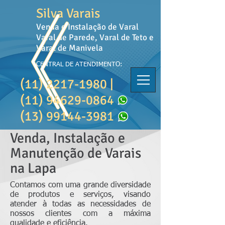
Silva Varais
Venda e Instalação de Varal
Varal de Parede, Varal de Teto e
Varal de Manivela
CENTRAL DE ATENDIMENTO:
(11) 2217-1980
|
(11) 94629-0864
(13) 99144-3981
Venda, Instalação e
Manutenção de Varais
na Lapa
Contamos com uma grande diversidade
de produtos e serviços, visando
atender à todas as necessidades de
nossos clientes com a máxima
qualidade e eficiência.