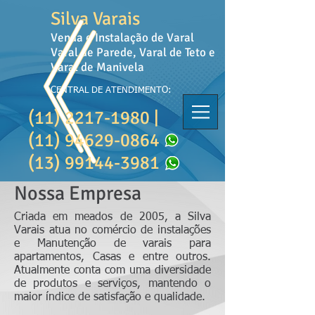
Silva Varais
Venda e Instalação de Varal
Varal de Parede, Varal de Teto e
Varal de Manivela
CENTRAL DE ATENDIMENTO:
(11) 2217-1980
|
(11) 94629-0864
(13) 99144-3981
Nossa Empresa
Criada em meados de 2005, a Silva
Varais atua no comércio de instalações
e Manutenção de varais para
apartamentos, Casas e entre outros.
Atualmente conta com uma diversidade
de produtos e serviços, mantendo o
maior índice de satisfação e qualidade.