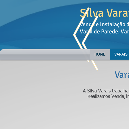
Silva Vara
Venda e Instalação 
Varal de Parede, Var
HOME
VARAIS
Var
A Silva Varais trabalh
Realizamos Venda,I