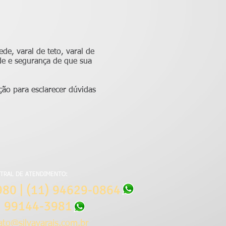
de, varal de teto, varal de
ade e segurança de que sua
ção para esclarecer dúvidas
TRAL DE ATENDIMENTO:
980 | (11) 94629-0864
) 99144-3981
ato@silvavarais.com.br