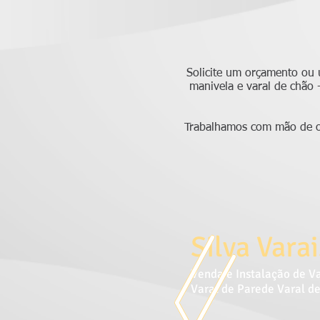
Solicite um orçamento ou u
manivela e varal de chão 
Trabalhamos com mão de obr
Silva Varai
Venda e Instalação de V
Varal de Parede Varal de